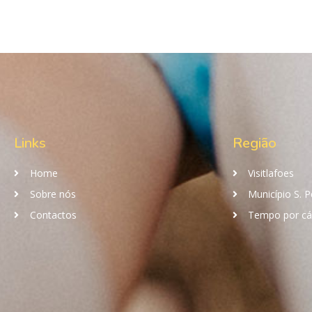
Links
Região
Home
Visitlafoes
Sobre nós
Município S. P
Contactos
Tempo por c