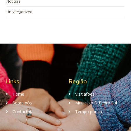
Notícias
Uncategorized
Links
Região
Home
Visitlafoes
Sobre nós
Município S. Pedro Sul
Contactos
Tempo por cá