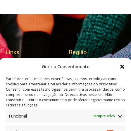
Links
Região
Home
Visitlafoes
Gerir o Consentimento
Sobre nós
Município S. Pedro Sul
Para fornecer as melhores experiências, usamos tecnologias como
Contactos
Tempo por cá
cookies para armazenar e/ou aceder a informações do dispositivo.
Consentir com essas tecnologias nos permitirá processar dados, como
comportamento de navegação ou IDs exclusivos neste site. Não
consentir ou retirar o consentimento pode afetar negativamante certos
Livro de Reclamações
recursos e funções.
Funcional
Sempre ativo