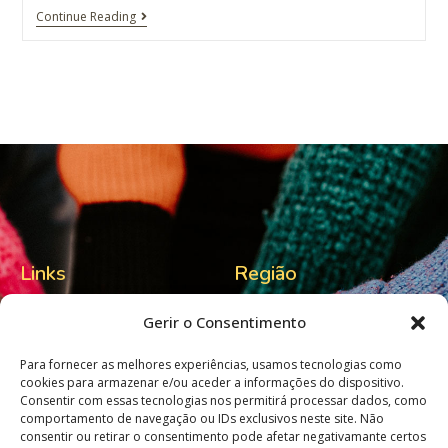
Continue Reading
Links
Região
Home
Visitlafoes
Gerir o Consentimento
Sobre nós
Município S. Pedro Sul
Para fornecer as melhores experiências, usamos tecnologias como
Contactos
Tempo por cá
cookies para armazenar e/ou aceder a informações do dispositivo.
Consentir com essas tecnologias nos permitirá processar dados, como
comportamento de navegação ou IDs exclusivos neste site. Não
consentir ou retirar o consentimento pode afetar negativamante certos